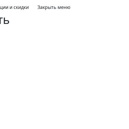
ции и скидки
Закрыть меню
бесплатно
ого памятника
т памятника
а