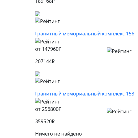
189168
₽
Гранитный мемориальный комплекс 156
от
147960
₽
207144
₽
Гранитный мемориальный комплекс 153
от
256800
₽
359520
₽
Ничего не найдено