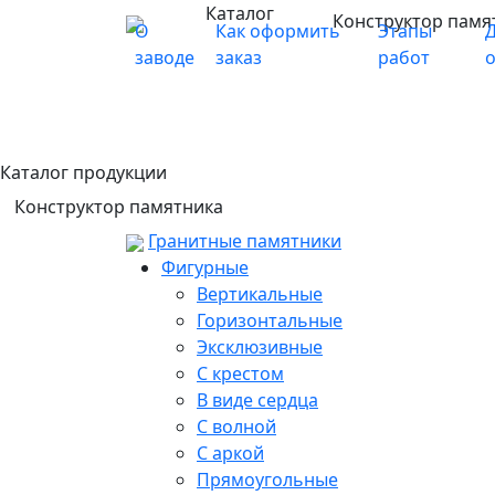
Каталог
Конструктор памя
О
Как оформить
Этапы
Д
заводе
заказ
работ
Каталог продукции
Конструктор памятника
Гранитные памятники
Фигурные
Вертикальные
Горизонтальные
Эксклюзивные
С крестом
В виде сердца
С волной
С аркой
Прямоугольные