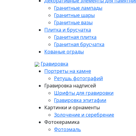
Декоративные элементы для памятни
Гранитные лампады
Гранитные шары
Гранитные вазы
Плитка и брусчатка
Гранитная плитка
Гранитная брусчатка
Кованые ограды
Гравировка
Портреты на камне
Ретушь фотографий
Гравировка надписей
Шрифты для гравировки
Гравировка эпитафии
Картинки и орнаменты
Золочение и серебрение
Фотокерамика
Фотоэмаль