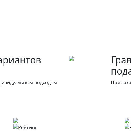
 до установки
ариантов
Гра
под
ндивидуальным подходом
При зака