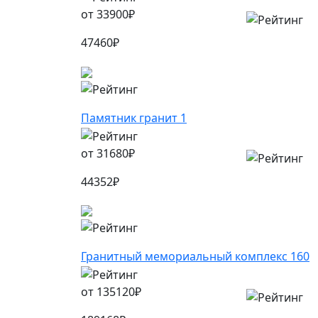
от
33900
₽
47460
₽
Памятник гранит 1
от
31680
₽
44352
₽
Гранитный мемориальный комплекс 160
от
135120
₽