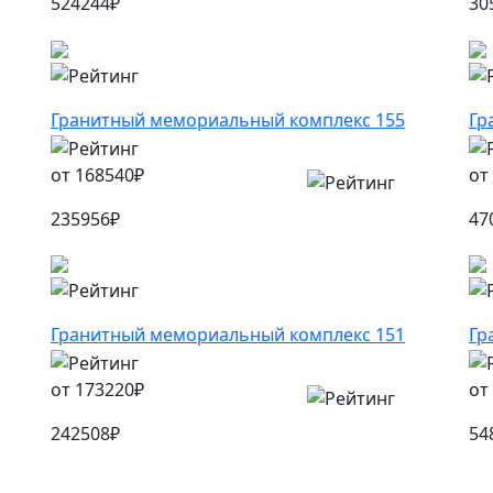
524244
₽
30
Гранитный мемориальный комплекс 155
Гр
от
168540
₽
от
235956
₽
47
Гранитный мемориальный комплекс 151
Гр
от
173220
₽
от
242508
₽
54