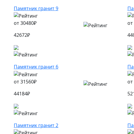
Памятник гранит 9
Па
от
30480
₽
от
42672
₽
44
Памятник гранит 6
Па
от
31560
₽
от
44184
₽
52
Памятник гранит 2
Па