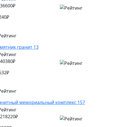
36600
₽
240
₽
мятник гранит 13
40380
₽
532
₽
анитный мемориальный комплекс 157
218220
₽