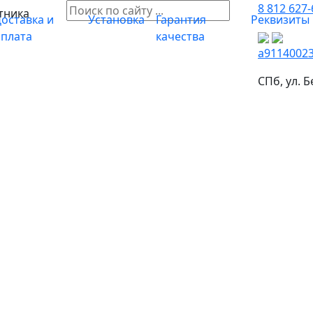
8 812 627-
тника
оставка и
Установка
Гарантия
Реквизиты
оплата
качества
a9114002
СПб, ул. Б