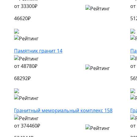
от
33300
₽
от
46620
₽
51
Памятник гранит 14
Па
от
48780
₽
от
68292
₽
56
Гранитный мемориальный комплекс 158
Гр
от
374460
₽
от