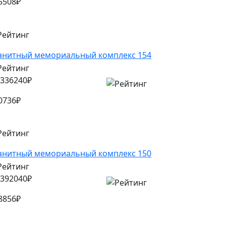
5508
₽
анитный мемориальный комплекс 154
336240
₽
0736
₽
анитный мемориальный комплекс 150
392040
₽
8856
₽