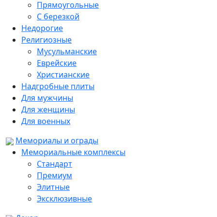
Прямоугольные
С березкой
Недорогие
Религиозные
Мусульманские
Еврейские
Христианские
Надгробные плиты
Для мужчины
Для женщины
Для военных
Мемориалы и ограды
Мемориальные комплексы
Стандарт
Премиум
Элитные
Эксклюзивные