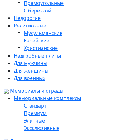
Прямоугольные
С березкой
Недорогие
Религиозные
Мусульманские
Еврейские
Христианские
Надгробные плиты
Для мужчины
Для женщины
Для военных
Мемориалы и ограды
Мемориальные комплексы
Стандарт
Премиум
Элитные
Эксклюзивные