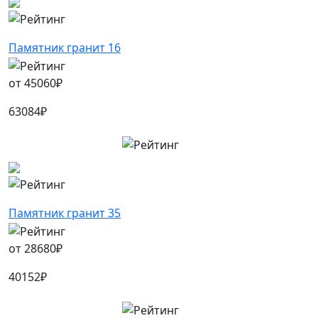
Памятник гранит 16
от
45060
₽
63084
₽
Памятник гранит 35
от
28680
₽
40152
₽