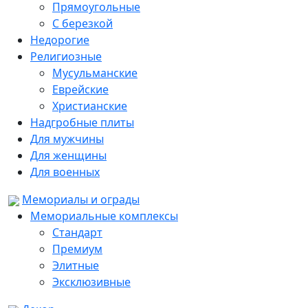
Прямоугольные
С березкой
Недорогие
Религиозные
Мусульманские
Еврейские
Христианские
Надгробные плиты
Для мужчины
Для женщины
Для военных
Мемориалы и ограды
Мемориальные комплексы
Стандарт
Премиум
Элитные
Эксклюзивные