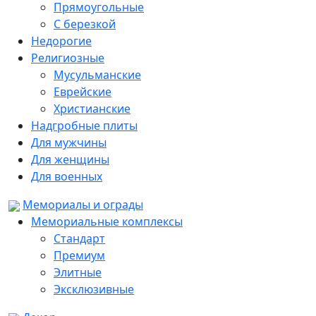
Прямоугольные
С березкой
Недорогие
Религиозные
Мусульманские
Еврейские
Христианские
Надгробные плиты
Для мужчины
Для женщины
Для военных
Мемориалы и ограды
Мемориальные комплексы
Стандарт
Премиум
Элитные
Эксклюзивные