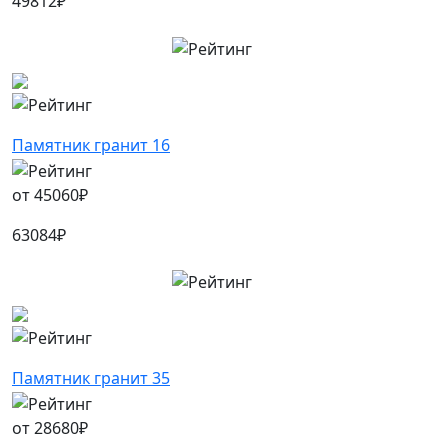
49812
₽
Памятник гранит 16
от
45060
₽
63084
₽
Памятник гранит 35
от
28680
₽