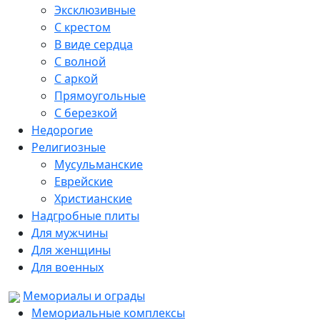
Эксклюзивные
С крестом
В виде сердца
С волной
С аркой
Прямоугольные
С березкой
Недорогие
Религиозные
Мусульманские
Еврейские
Христианские
Надгробные плиты
Для мужчины
Для женщины
Для военных
Мемориалы и ограды
Мемориальные комплексы