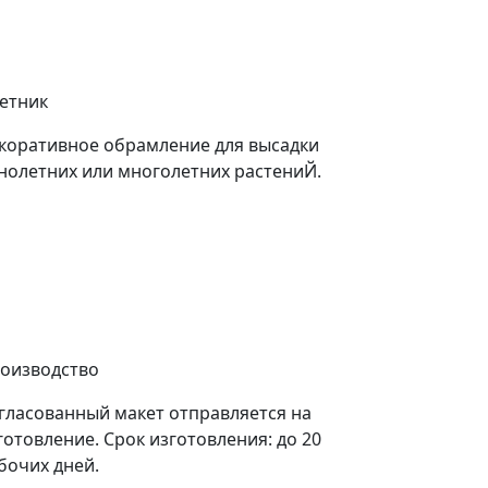
етник
коративное обрамление для высадки
нолетних или многолетних растениЙ.
оизводство
гласованный макет отправляется на
готовление. Срок изготовления: до 20
бочих дней.