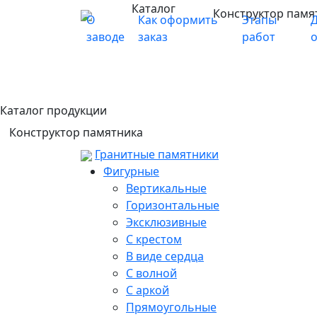
Каталог
Конструктор памя
О
Как оформить
Этапы
Д
заводе
заказ
работ
Каталог продукции
Конструктор памятника
Гранитные памятники
Фигурные
Вертикальные
Горизонтальные
Эксклюзивные
С крестом
В виде сердца
С волной
С аркой
Прямоугольные