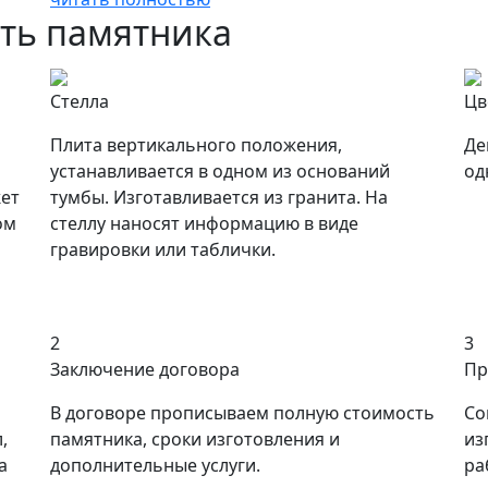
сть памятника
Стелла
Цв
Плита вертикального положения,
Де
устанавливается в одном из оснований
од
ет
тумбы. Изготавливается из гранита. На
ом
стеллу наносят информацию в виде
гравировки или таблички.
2
3
Заключение договора
Пр
В договоре прописываем полную стоимость
Со
,
памятника, сроки изготовления и
из
а
дополнительные услуги.
ра