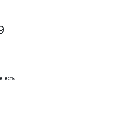
9
е:
есть