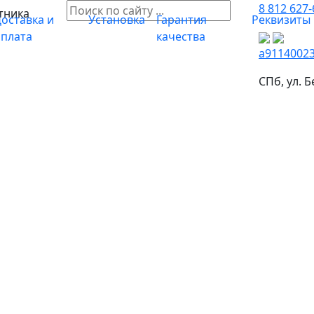
8 812 627-
тника
оставка и
Установка
Гарантия
Реквизиты
оплата
качества
a9114002
СПб, ул. Б