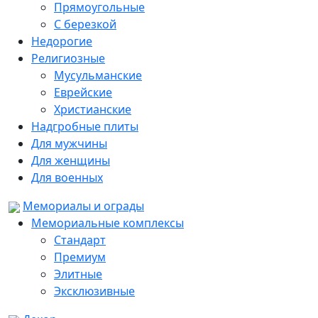
Прямоугольные
С березкой
Недорогие
Религиозные
Мусульманские
Еврейские
Христианские
Надгробные плиты
Для мужчины
Для женщины
Для военных
Мемориалы и ограды
Мемориальные комплексы
Стандарт
Премиум
Элитные
Эксклюзивные