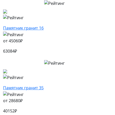
Памятник гранит 16
от
45060
₽
63084
₽
Памятник гранит 35
от
28680
₽
40152
₽