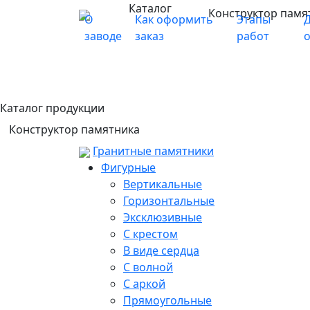
Каталог
Конструктор памя
О
Как оформить
Этапы
Д
заводе
заказ
работ
Каталог продукции
Конструктор памятника
Гранитные памятники
Фигурные
Вертикальные
Горизонтальные
Эксклюзивные
С крестом
В виде сердца
С волной
С аркой
Прямоугольные