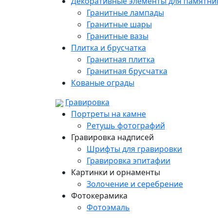
Декоративные элементы для памятни
Гранитные лампады
Гранитные шары
Гранитные вазы
Плитка и брусчатка
Гранитная плитка
Гранитная брусчатка
Кованые ограды
Гравировка
Портреты на камне
Ретушь фотографий
Гравировка надписей
Шрифты для гравировки
Гравировка эпитафии
Картинки и орнаменты
Золочение и серебрение
Фотокерамика
Фотоэмаль