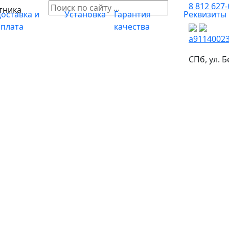
8 812 627-
тника
оставка и
Установка
Гарантия
Реквизиты
оплата
качества
a9114002
СПб, ул. Б