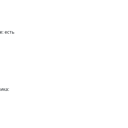
е:
есть
ика: