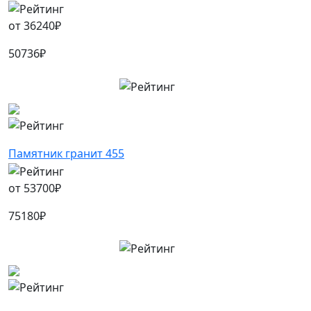
от
36240
₽
50736
₽
Памятник гранит 455
от
53700
₽
75180
₽