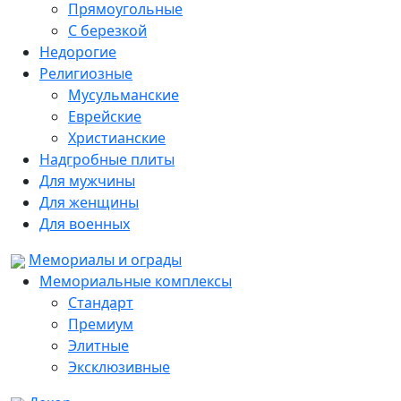
Прямоугольные
С березкой
Недорогие
Религиозные
Мусульманские
Еврейские
Христианские
Надгробные плиты
Для мужчины
Для женщины
Для военных
Мемориалы и ограды
Мемориальные комплексы
Стандарт
Премиум
Элитные
Эксклюзивные