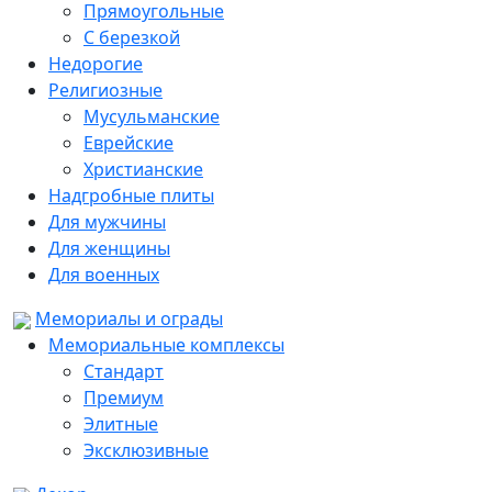
Прямоугольные
С березкой
Недорогие
Религиозные
Мусульманские
Еврейские
Христианские
Надгробные плиты
Для мужчины
Для женщины
Для военных
Мемориалы и ограды
Мемориальные комплексы
Стандарт
Премиум
Элитные
Эксклюзивные