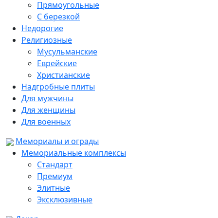
Прямоугольные
С березкой
Недорогие
Религиозные
Мусульманские
Еврейские
Христианские
Надгробные плиты
Для мужчины
Для женщины
Для военных
Мемориалы и ограды
Мемориальные комплексы
Стандарт
Премиум
Элитные
Эксклюзивные