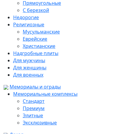
Прямоугольные
С березкой
Недорогие
Религиозные
Мусульманские
Еврейские
Христианские
Надгробные плиты
Для мужчины
Для женщины
Для военных
Мемориалы и ограды
Мемориальные комплексы
Стандарт
Премиум
Элитные
Эксклюзивные