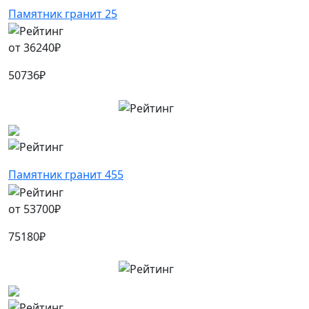
Памятник гранит 25
от
36240
₽
50736
₽
Памятник гранит 455
от
53700
₽
75180
₽