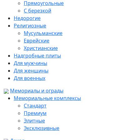
Прямоугольные
С березкой
Недорогие
Религиозные
Мусульманские
Еврейские
Христианские
Надгробные плиты
Для мужчины
Для женщины
Для военных
Мемориалы и ограды
Мемориальные комплексы
Стандарт
Премиум
Элитные
Эксклюзивные