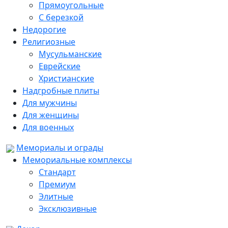
Прямоугольные
С березкой
Недорогие
Религиозные
Мусульманские
Еврейские
Христианские
Надгробные плиты
Для мужчины
Для женщины
Для военных
Мемориалы и ограды
Мемориальные комплексы
Стандарт
Премиум
Элитные
Эксклюзивные