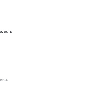
е:
есть
ика: