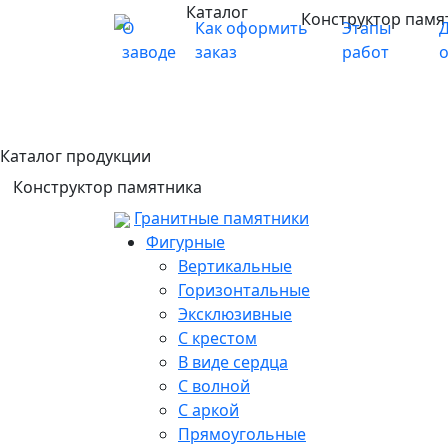
Каталог
Конструктор памя
О
Как оформить
Этапы
Д
заводе
заказ
работ
Каталог продукции
Конструктор памятника
Гранитные памятники
Фигурные
Вертикальные
Горизонтальные
Эксклюзивные
С крестом
В виде сердца
С волной
С аркой
Прямоугольные