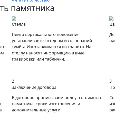
читать полностью
сть памятника
Стелла
Цв
Плита вертикального положения,
Де
устанавливается в одном из оснований
од
ет
тумбы. Изготавливается из гранита. На
ом
стеллу наносят информацию в виде
гравировки или таблички.
2
3
Заключение договора
Пр
В договоре прописываем полную стоимость
Со
,
памятника, сроки изготовления и
из
а
дополнительные услуги.
ра