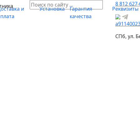
8 812 627-
тника
оставка и
Установка
Гарантия
Реквизиты
оплата
качества
a9114002
СПб, ул. Б