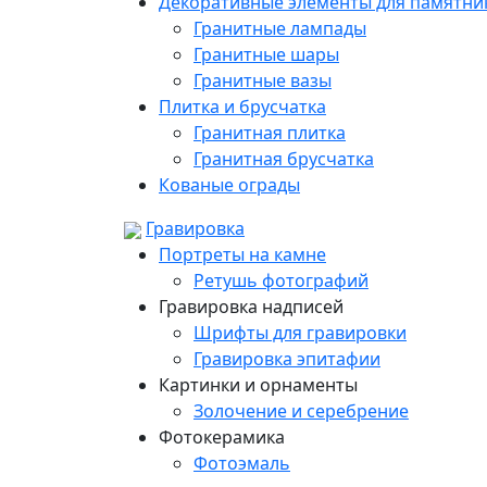
Декоративные элементы для памятни
Гранитные лампады
Гранитные шары
Гранитные вазы
Плитка и брусчатка
Гранитная плитка
Гранитная брусчатка
Кованые ограды
Гравировка
Портреты на камне
Ретушь фотографий
Гравировка надписей
Шрифты для гравировки
Гравировка эпитафии
Картинки и орнаменты
Золочение и серебрение
Фотокерамика
Фотоэмаль