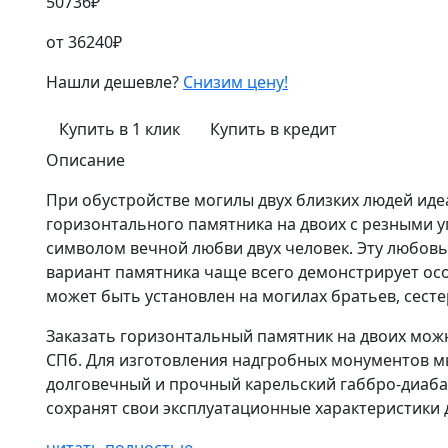
50736
₽
от
36240
₽
Нашли дешевле?
Снизим цену!
Купить в 1 клик
Купить в кредит
Описание
При обустройстве могилы двух близких людей ид
горизонтального памятника на двоих с резными у
символом вечной любви двух человек. Эту любовь
вариант памятника чаще всего демонстрирует осо
может быть установлен на могилах братьев, сест
Заказать горизонтальный памятник на двоих можн
СПб. Для изготовления надгробных монументов 
долговечный и прочный карельский габбро-диабаз
сохранят свои эксплуатационные характеристики д