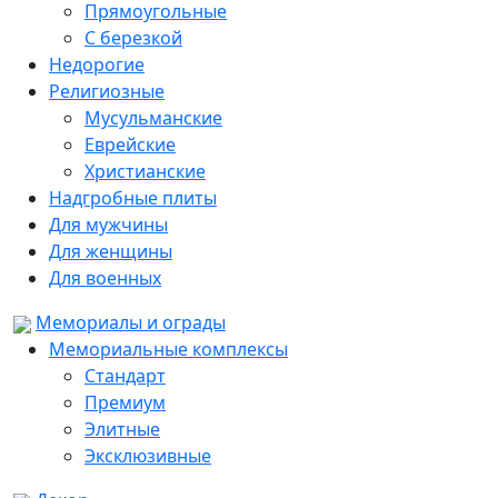
Прямоугольные
С березкой
Недорогие
Религиозные
Мусульманские
Еврейские
Христианские
Надгробные плиты
Для мужчины
Для женщины
Для военных
Мемориалы и ограды
Мемориальные комплексы
Стандарт
Премиум
Элитные
Эксклюзивные