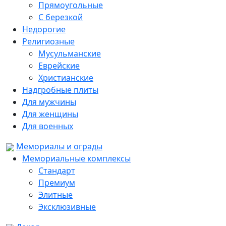
Прямоугольные
С березкой
Недорогие
Религиозные
Мусульманские
Еврейские
Христианские
Надгробные плиты
Для мужчины
Для женщины
Для военных
Мемориалы и ограды
Мемориальные комплексы
Стандарт
Премиум
Элитные
Эксклюзивные