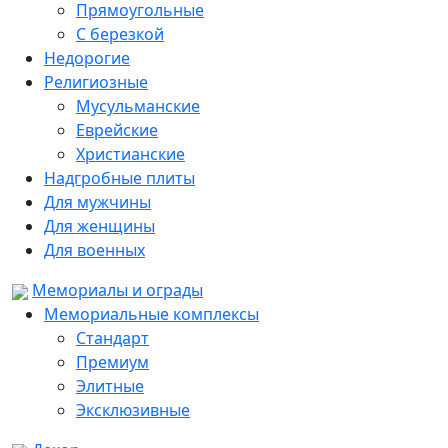
Прямоугольные
С березкой
Недорогие
Религиозные
Мусульманские
Еврейские
Христианские
Надгробные плиты
Для мужчины
Для женщины
Для военных
Мемориалы и ограды
Мемориальные комплексы
Стандарт
Премиум
Элитные
Эксклюзивные