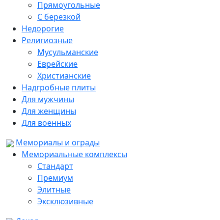
Прямоугольные
С березкой
Недорогие
Религиозные
Мусульманские
Еврейские
Христианские
Надгробные плиты
Для мужчины
Для женщины
Для военных
Мемориалы и ограды
Мемориальные комплексы
Стандарт
Премиум
Элитные
Эксклюзивные